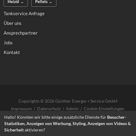
Heizöl →
Pellets →
Tankservice Anfrage
Über uns
Ansprechpartner
Jobs
Kontakt
Copyrights © 2026 Günther Energie + Service GmbH
Impressum
/
Datenschutz
/
Admin
/
Cookie-Einstellungen
Hallo! Könnten wir bitte einige zusätzliche Dienste für
Besucher-
Statistiken, Anzeigen von Werbung, Styling, Anzeigen von Videos &
Sicherheit
aktivieren?
info@guenther-lahr.de
·
07821-9068 9-0