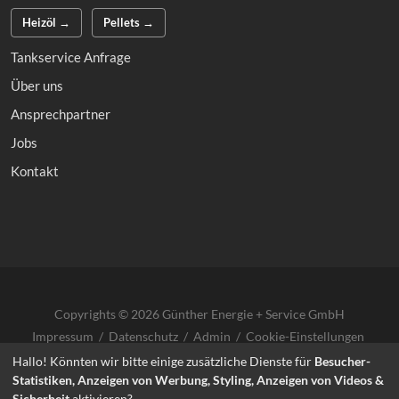
Heizöl →
Pellets →
Tankservice Anfrage
Über uns
Ansprechpartner
Jobs
Kontakt
Copyrights © 2026 Günther Energie + Service GmbH
Impressum
/
Datenschutz
/
Admin
/
Cookie-Einstellungen
Hallo! Könnten wir bitte einige zusätzliche Dienste für
Besucher-
Statistiken, Anzeigen von Werbung, Styling, Anzeigen von Videos &
Sicherheit
aktivieren?