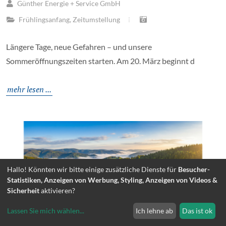
Günther Energie + Service GmbH
Frühlingsanfang
,
Zeitumstellung
Längere Tage, neue Gefahren – und unsere
Sommeröffnungszeiten starten. Am 20. März beginnt d
mehr lesen ...
Hallo! Könnten wir bitte einige zusätzliche Dienste für
Besucher-
Statistiken, Anzeigen von Werbung, Styling, Anzeigen von Videos &
Sicherheit
aktivieren?
Lassen Sie mich wählen
...
Ich lehne ab
Das ist ok