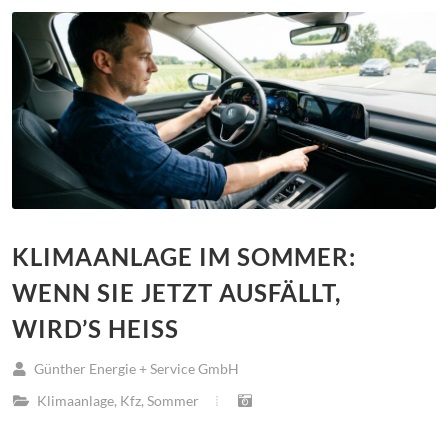
KLIMAANLAGE IM SOMMER:
WENN SIE JETZT AUSFÄLLT,
WIRD’S HEISS
Günther Energie + Service GmbH
Klimaanlage
,
Kfz
,
Sommer