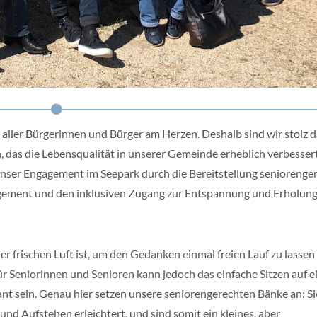
 aller Bürgerinnen und Bürger am Herzen. Deshalb sind wir stolz d
n, das die Lebensqualität in unserer Gemeinde erheblich verbessert
nser Engagement im Seepark durch die Bereitstellung seniorenge
agement und den inklusiven Zugang zur Entspannung und Erholung 
der frischen Luft ist, um den Gedanken einmal freien Lauf zu lassen
 Seniorinnen und Senioren kann jedoch das einfache Sitzen auf e
t sein. Genau hier setzen unsere seniorengerechten Bänke an: Si
 und Aufstehen erleichtert, und sind somit ein kleines, aber