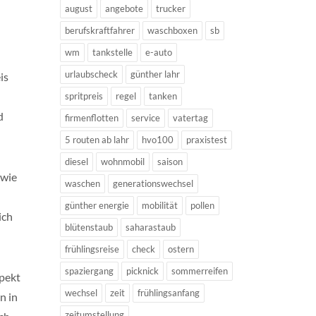
august
angebote
trucker
berufskraftfahrer
waschboxen
sb
wm
tankstelle
e-auto
urlaubscheck
günther lahr
is
spritpreis
regel
tanken
d
firmenflotten
service
vatertag
5 routen ab lahr
hvo100
praxistest
diesel
wohnmobil
saison
owie
waschen
generationswechsel
günther energie
mobilität
pollen
ich
blütenstaub
saharastaub
frühlingsreise
check
ostern
spaziergang
picknick
sommerreifen
spekt
wechsel
zeit
frühlingsanfang
n in
zeitumstellung