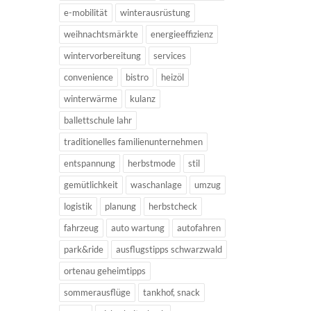
e-mobilität
winterausrüstung
weihnachtsmärkte
energieeffizienz
wintervorbereitung
services
convenience
bistro
heizöl
winterwärme
kulanz
ballettschule lahr
traditionelles familienunternehmen
entspannung
herbstmode
stil
gemütlichkeit
waschanlage
umzug
logistik
planung
herbstcheck
fahrzeug
auto wartung
autofahren
park&ride
ausflugstipps schwarzwald
ortenau geheimtipps
sommerausflüge
tankhof, snack