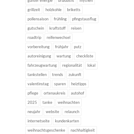
günter energie
urlaubsfit
mythen
grillzeit
holzkohle
briketts
pollensaison
frühling
pfingstausflug
gutschein
kraftstoff
reisen
roadtrip
reifenwechsel
vorbereitung
frühjahr
putz
autoreinigung
wartung
checkliste
fahrzeugwartung
regionalität
lokal
tankstellen
trends
zukunft
valentinstag
sparen
heiztipps
pflege
ortenaukreis
autohof
2025
tanke
weihnachten
neujahr
website
relaunch
internetseite
kundenkarten
weihnachtsgeschenke
nachhaltigkeit