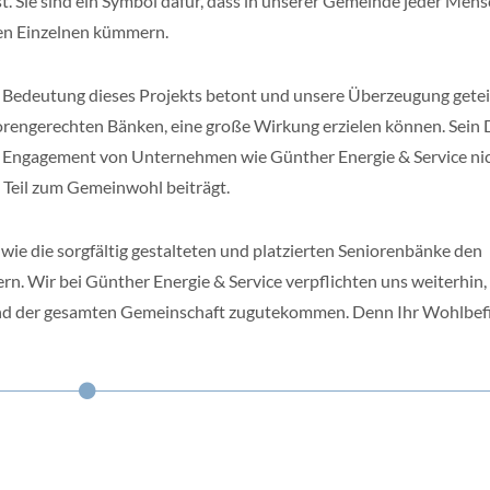
st. Sie sind ein Symbol dafür, dass in unserer Gemeinde jeder Men
den Einzelnen kümmern.
Bedeutung dieses Projekts betont und unsere Überzeugung geteil
eniorengerechten Bänken, eine große Wirkung erzielen können. Sein
s Engagement von Unternehmen wie Günther Energie & Service ni
 Teil zum Gemeinwohl beiträgt.
 wie die sorgfältig gestalteten und platzierten Seniorenbänke den
rn. Wir bei Günther Energie & Service verpflichten uns weiterhin,
 und der gesamten Gemeinschaft zugutekommen. Denn Ihr Wohlbef