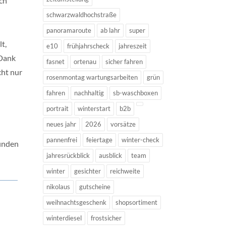
sch
schwarzwaldhochstraße
panoramaroute
ab lahr
super
t,
e10
frühjahrscheck
jahreszeit
 Dank
fasnet
ortenau
sicher fahren
cht nur
rosenmontag wartungsarbeiten
grün
fahren
nachhaltig
sb-waschboxen
portrait
winterstart
b2b
neues jahr
2026
vorsätze
pannenfrei
feiertage
winter-check
inden
jahresrückblick
ausblick
team
winter
gesichter
reichweite
nikolaus
gutscheine
weihnachtsgeschenk
shopsortiment
winterdiesel
frostsicher