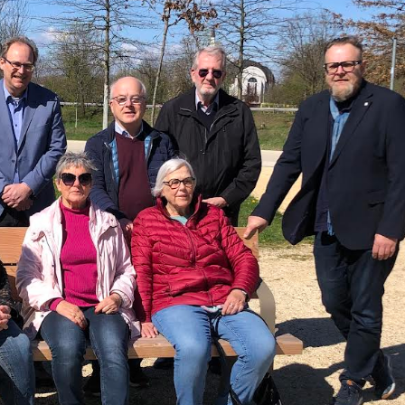
SB-Waschboxen der
Exklusiv in der 
Tankstelle
,
Energie
besonderen Art
Waschanlage
,
Reinigung
,
Waschboxen