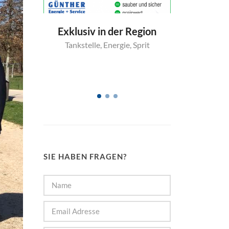
Region
Tankstellenpreise
SB-Was
,
Sprit
Tankstelle
,
Energie
,
Preise
beso
Waschan
Wa
SIE HABEN FRAGEN?