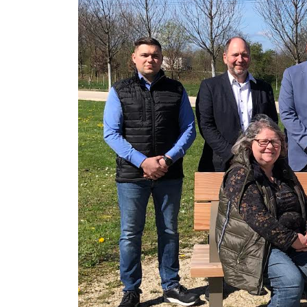
Tankstellenpreise
Tankstelle
,
Energie
,
Preise