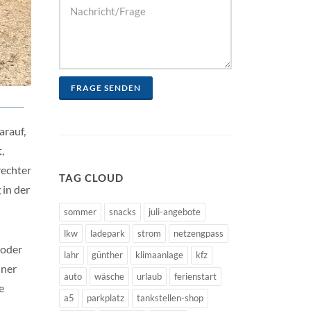
FRAGE SENDEN
arauf,
,
rechter
TAG CLOUD
in der
sommer
snacks
juli-angebote
lkw
ladepark
strom
netzengpass
 oder
lahr
günther
klimaanlage
kfz
iner
auto
wäsche
urlaub
ferienstart
e
a5
parkplatz
tankstellen-shop