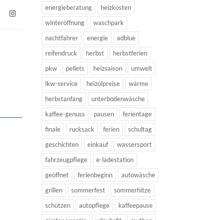
energieberatung
heizkosten
winteröffnung
waschpark
nachtfahrer
energie
adblue
reifendruck
herbst
herbstferien
pkw
pellets
heizsaison
umwelt
lkw-service
heizölpreise
wärme
herbstanfang
unterbodenwäsche
kaffee-genuss
pausen
ferientage
finale
rucksack
ferien
schultag
geschichten
einkauf
wassersport
fahrzeugpflege
e-ladestation
geöffnet
ferienbeginn
autowäsche
grillen
sommerfest
sommerhitze
schützen
autopflege
kaffeepause