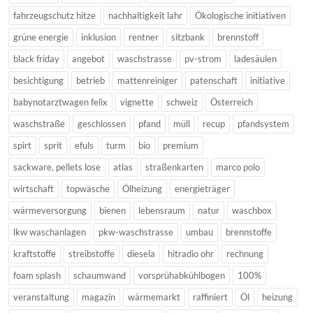
fahrzeugschutz hitze
nachhaltigkeit lahr
Ökologische initiativen
grüne energie
inklusion
rentner
sitzbank
brennstoff
black friday
angebot
waschstrasse
pv-strom
ladesäulen
besichtigung
betrieb
mattenreiniger
patenschaft
initiative
babynotarztwagen felix
vignette
schweiz
Österreich
waschstraße
geschlossen
pfand
müll
recup
pfandsystem
spirt
sprit
efuls
turm
bio
premium
sackware, pellets lose
atlas
straßenkarten
marco polo
wirtschaft
topwäsche
Ölheizung
energieträger
wärmeversorgung
bienen
lebensraum
natur
waschbox
lkw waschanlagen
pkw-waschstrasse
umbau
brennstoffe
kraftstoffe
streibstoffe
diesela
hitradio ohr
rechnung
foam splash
schaumwand
vorsprühabkühlbogen
100%
veranstaltung
magazin
wärmemarkt
raffiniert
Öl
heizung