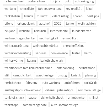
reifenwechsel
vorbereitung
frühjahr
putz
autoreinigung
wartung
checkliste
fahrzeugwartung
regionalität
lokal
tankstellen
trends
zukunft
valentinstag
sparen
heiztipps
pflege
ortenaukreis
autohof
2025
tanke
weihnachten
neujahr
website
relaunch
internetseite
kundenkarten
weihnachtsgeschenke
nachhaltigkeit
e-mobilität
winterausrüstung
weihnachtsmärkte
energieeffizienz
wintervorbereitung
services
convenience
bistro
heizöl
winterwärme
kulanz
ballettschule lahr
traditionelles familienunternehmen
entspannung
herbstmode
stil
gemütlichkeit
waschanlage
umzug
logistik
planung
herbstcheck
fahrzeug
auto wartung
autofahren
park&ride
ausflugstipps schwarzwald
ortenau geheimtipps
sommerausflüge
tankhof, snack
pause
sicherheitscheck
urlaubsreise
grillgut
tankstopp
sommerangebote
auto-sommerpflege