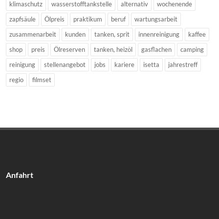
klimaschutz
wasserstofftankstelle
alternativ
wochenende
zapfsäule
Ölpreis
praktikum
beruf
wartungsarbeit
zusammenarbeit
kunden
tanken, sprit
innenreinigung
kaffee
shop
preis
Ölreserven
tanken, heizöl
gasflachen
camping
reinigung
stellenangebot
jobs
kariere
isetta
jahrestreff
regio
filmset
Anfahrt