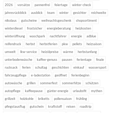
2026
vorsätze
pannenfrei
feiertage
winter-check
jahresrückblick
ausblick
team
winter
gesichter
reichweite
nikolaus
gutscheine
weihnachtsgeschenk
shopsortiment
winterdiesel
frostsicher
energieberatung
heizkosten
winteröffnung
waschpark
nachtfahrer
energie
adblue
reifendruck
herbst
herbstferien
pkw
pellets
heizsaison
umwelt
lkw-service
heizölpreise
wärme
herbstanfang
unterbodenwäsche
kaffee-genuss
pausen
ferientage
finale
rucksack
ferien
schultag
geschichten
einkauf
wassersport
fahrzeugpflege
e-ladestation
geöffnet
ferienbeginn
autowäsche
grillen
sommerfest
sommerhitze
schützen
autopflege
kaffeepause
günter energie
urlaubsfit
mythen
grillzeit
holzkohle
briketts
pollensaison
frühling
pfingstausflug
gutschein
kraftstoff
reisen
roadtrip