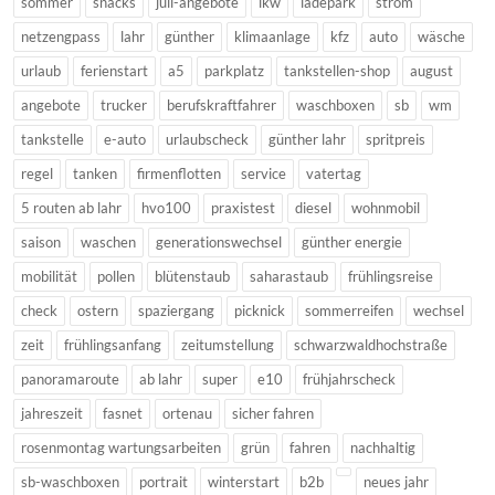
sommer
snacks
juli-angebote
lkw
ladepark
strom
netzengpass
lahr
günther
klimaanlage
kfz
auto
wäsche
urlaub
ferienstart
a5
parkplatz
tankstellen-shop
august
angebote
trucker
berufskraftfahrer
waschboxen
sb
wm
tankstelle
e-auto
urlaubscheck
günther lahr
spritpreis
regel
tanken
firmenflotten
service
vatertag
5 routen ab lahr
hvo100
praxistest
diesel
wohnmobil
saison
waschen
generationswechsel
günther energie
mobilität
pollen
blütenstaub
saharastaub
frühlingsreise
check
ostern
spaziergang
picknick
sommerreifen
wechsel
zeit
frühlingsanfang
zeitumstellung
schwarzwaldhochstraße
panoramaroute
ab lahr
super
e10
frühjahrscheck
jahreszeit
fasnet
ortenau
sicher fahren
rosenmontag wartungsarbeiten
grün
fahren
nachhaltig
sb-waschboxen
portrait
winterstart
b2b
neues jahr