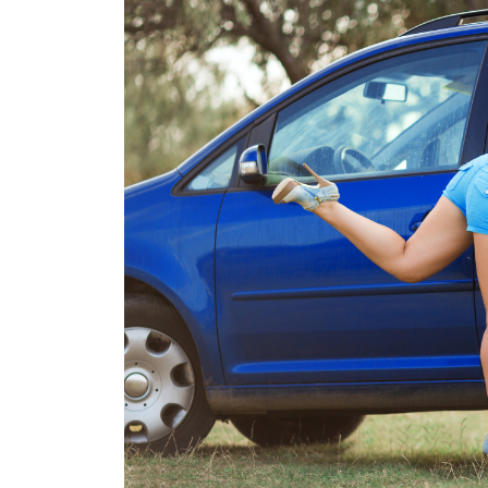
Tankstellenpreise
Tankstelle
,
Energie
,
Preise