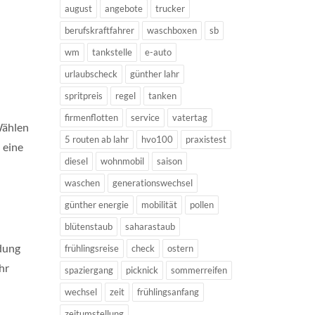
august
angebote
trucker
berufskraftfahrer
waschboxen
sb
wm
tankstelle
e-auto
urlaubscheck
günther lahr
spritpreis
regel
tanken
firmenflotten
service
vatertag
Wählen
5 routen ab lahr
hvo100
praxistest
 eine
diesel
wohnmobil
saison
waschen
generationswechsel
günther energie
mobilität
pollen
blütenstaub
saharastaub
üdung
frühlingsreise
check
ostern
hr
spaziergang
picknick
sommerreifen
wechsel
zeit
frühlingsanfang
zeitumstellung