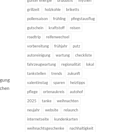
günter energie
urlaubsfit
mythen
grillzeit
holzkohle
briketts
pollensaison
frühling
pfingstausflug
gutschein
kraftstoff
reisen
roadtrip
reifenwechsel
vorbereitung
frühjahr
putz
autoreinigung
wartung
checkliste
fahrzeugwartung
regionalität
lokal
tankstellen
trends
zukunft
igung
valentinstag
sparen
heiztipps
achen
pflege
ortenaukreis
autohof
2025
tanke
weihnachten
neujahr
website
relaunch
internetseite
kundenkarten
weihnachtsgeschenke
nachhaltigkeit