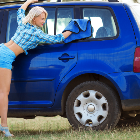
SB-Waschboxen der
Exklusiv in der 
Tankstelle
,
Energie
besonderen Art
Waschanlage
,
Reinigung
,
Waschboxen