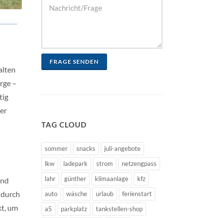
FRAGE SENDEN
alten
rge –
tig
ger
TAG CLOUD
sommer
snacks
juli-angebote
lkw
ladepark
strom
netzengpass
lahr
günther
klimaanlage
kfz
und
 durch
auto
wäsche
urlaub
ferienstart
kt, um
a5
parkplatz
tankstellen-shop