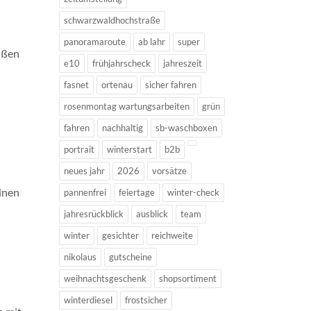
schwarzwaldhochstraße
panoramaroute
ab lahr
super
außen
e10
frühjahrscheck
jahreszeit
fasnet
ortenau
sicher fahren
rosenmontag wartungsarbeiten
grün
fahren
nachhaltig
sb-waschboxen
portrait
winterstart
b2b
neues jahr
2026
vorsätze
einen
pannenfrei
feiertage
winter-check
jahresrückblick
ausblick
team
winter
gesichter
reichweite
nikolaus
gutscheine
weihnachtsgeschenk
shopsortiment
winterdiesel
frostsicher