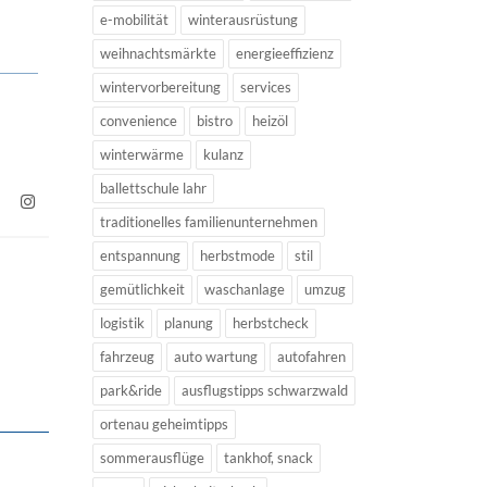
e-mobilität
winterausrüstung
weihnachtsmärkte
energieeffizienz
wintervorbereitung
services
convenience
bistro
heizöl
winterwärme
kulanz
ballettschule lahr
traditionelles familienunternehmen
entspannung
herbstmode
stil
gemütlichkeit
waschanlage
umzug
logistik
planung
herbstcheck
fahrzeug
auto wartung
autofahren
park&ride
ausflugstipps schwarzwald
ortenau geheimtipps
sommerausflüge
tankhof, snack