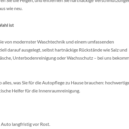
eren Sie die Felgen, und entfernen Sie hartnäckige Verschmutzunge
aus wie neu.
ahl ist
n Sie von modernster Waschtechnik und einem umfassenden
ll darauf ausgelegt, selbst hartnäckige Rückstände wie Salz und
äsche, Unterbodenreinigung oder Wachsschutz – bei uns bekomm
alles, was Sie für die Autopflege zu Hause brauchen: hochwertig
ische Helfer für die Innenraumreinigung.
uto langfristig vor Rost.