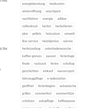
n mit
energieberatung
heizkosten
winteröffnung
waschpark
nachtfahrer
energie
adblue
reifendruck
herbst
herbstferien
pkw
pellets
heizsaison
umwelt
lkw-service
heizölpreise
wärme
t Ihr
herbstanfang
unterbodenwäsche
kaffee-genuss
pausen
ferientage
finale
rucksack
ferien
schultag
e
geschichten
einkauf
wassersport
fahrzeugpflege
e-ladestation
geöffnet
ferienbeginn
autowäsche
grillen
sommerfest
sommerhitze
schützen
autopflege
kaffeepause