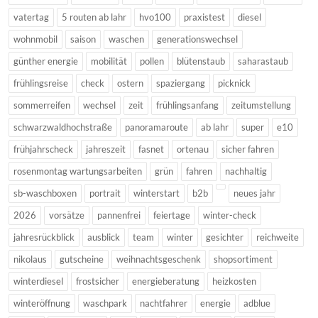
vatertag
5 routen ab lahr
hvo100
praxistest
diesel
wohnmobil
saison
waschen
generationswechsel
günther energie
mobilität
pollen
blütenstaub
saharastaub
frühlingsreise
check
ostern
spaziergang
picknick
sommerreifen
wechsel
zeit
frühlingsanfang
zeitumstellung
schwarzwaldhochstraße
panoramaroute
ab lahr
super
e10
frühjahrscheck
jahreszeit
fasnet
ortenau
sicher fahren
rosenmontag wartungsarbeiten
grün
fahren
nachhaltig
sb-waschboxen
portrait
winterstart
b2b
neues jahr
2026
vorsätze
pannenfrei
feiertage
winter-check
jahresrückblick
ausblick
team
winter
gesichter
reichweite
nikolaus
gutscheine
weihnachtsgeschenk
shopsortiment
winterdiesel
frostsicher
energieberatung
heizkosten
winteröffnung
waschpark
nachtfahrer
energie
adblue