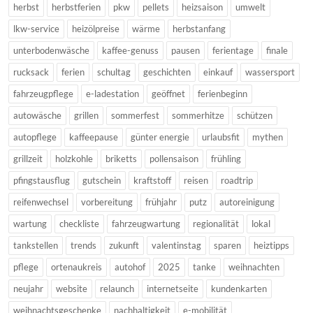
herbst
herbstferien
pkw
pellets
heizsaison
umwelt
lkw-service
heizölpreise
wärme
herbstanfang
unterbodenwäsche
kaffee-genuss
pausen
ferientage
finale
rucksack
ferien
schultag
geschichten
einkauf
wassersport
fahrzeugpflege
e-ladestation
geöffnet
ferienbeginn
autowäsche
grillen
sommerfest
sommerhitze
schützen
autopflege
kaffeepause
günter energie
urlaubsfit
mythen
grillzeit
holzkohle
briketts
pollensaison
frühling
pfingstausflug
gutschein
kraftstoff
reisen
roadtrip
reifenwechsel
vorbereitung
frühjahr
putz
autoreinigung
wartung
checkliste
fahrzeugwartung
regionalität
lokal
tankstellen
trends
zukunft
valentinstag
sparen
heiztipps
pflege
ortenaukreis
autohof
2025
tanke
weihnachten
neujahr
website
relaunch
internetseite
kundenkarten
weihnachtsgeschenke
nachhaltigkeit
e-mobilität