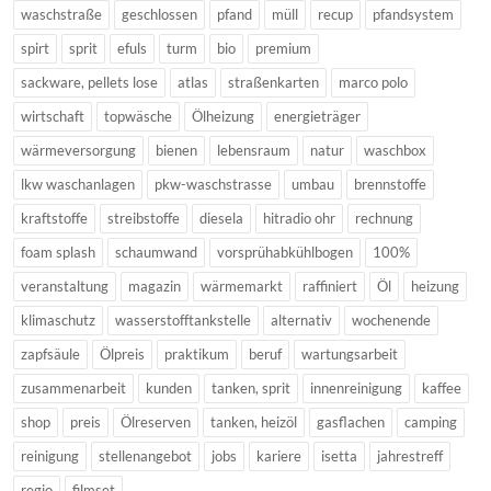
waschstraße
geschlossen
pfand
müll
recup
pfandsystem
spirt
sprit
efuls
turm
bio
premium
sackware, pellets lose
atlas
straßenkarten
marco polo
wirtschaft
topwäsche
Ölheizung
energieträger
wärmeversorgung
bienen
lebensraum
natur
waschbox
lkw waschanlagen
pkw-waschstrasse
umbau
brennstoffe
kraftstoffe
streibstoffe
diesela
hitradio ohr
rechnung
foam splash
schaumwand
vorsprühabkühlbogen
100%
veranstaltung
magazin
wärmemarkt
raffiniert
Öl
heizung
klimaschutz
wasserstofftankstelle
alternativ
wochenende
zapfsäule
Ölpreis
praktikum
beruf
wartungsarbeit
zusammenarbeit
kunden
tanken, sprit
innenreinigung
kaffee
shop
preis
Ölreserven
tanken, heizöl
gasflachen
camping
reinigung
stellenangebot
jobs
kariere
isetta
jahrestreff
regio
filmset