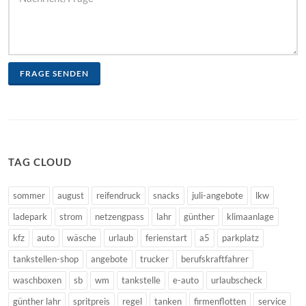
FRAGE SENDEN
TAG CLOUD
sommer
august
reifendruck
snacks
juli-angebote
lkw
ladepark
strom
netzengpass
lahr
günther
klimaanlage
kfz
auto
wäsche
urlaub
ferienstart
a5
parkplatz
tankstellen-shop
angebote
trucker
berufskraftfahrer
waschboxen
sb
wm
tankstelle
e-auto
urlaubscheck
günther lahr
spritpreis
regel
tanken
firmenflotten
service