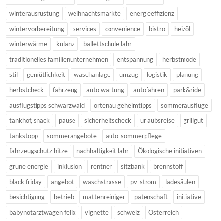
winterausrüstung
weihnachtsmärkte
energieeffizienz
wintervorbereitung
services
convenience
bistro
heizöl
winterwärme
kulanz
ballettschule lahr
traditionelles familienunternehmen
entspannung
herbstmode
stil
gemütlichkeit
waschanlage
umzug
logistik
planung
herbstcheck
fahrzeug
auto wartung
autofahren
park&ride
ausflugstipps schwarzwald
ortenau geheimtipps
sommerausflüge
tankhof, snack
pause
sicherheitscheck
urlaubsreise
grillgut
tankstopp
sommerangebote
auto-sommerpflege
fahrzeugschutz hitze
nachhaltigkeit lahr
Ökologische initiativen
grüne energie
inklusion
rentner
sitzbank
brennstoff
black friday
angebot
waschstrasse
pv-strom
ladesäulen
besichtigung
betrieb
mattenreiniger
patenschaft
initiative
babynotarztwagen felix
vignette
schweiz
Österreich