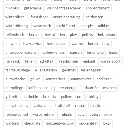
nikolaus
gutscheine
weihnachtsgeschenk
shopsortiment
winterdiesel
frostsicher
energieberatung
heizkosten
winteröffnung
waschpark
nachtfahrer
energie
adblue
reifendruck
herbst
herbstferien
pkw
pellets
heizsaison
umwelt
lkw-service
heizölpreise
wärme
herbstanfang
unterbodenwäsche
kaffee-genuss
pausen
ferientage
finale
rucksack
ferien
schultag
geschichten
einkauf
wassersport
fahrzeugpflege
e-ladestation
geöffnet
ferienbeginn
autowäsche
grillen
sommerfest
sommerhitze
schützen
autopflege
kaffeepause
günter energie
urlaubsfit
mythen
grillzeit
holzkohle
briketts
pollensaison
frühling
pfingstausflug
gutschein
kraftstoff
reisen
roadtrip
reifenwechsel
vorbereitung
frühjahr
putz
autoreinigung
wartung
checkliste
fahrzeugwartung
regionalität
lokal