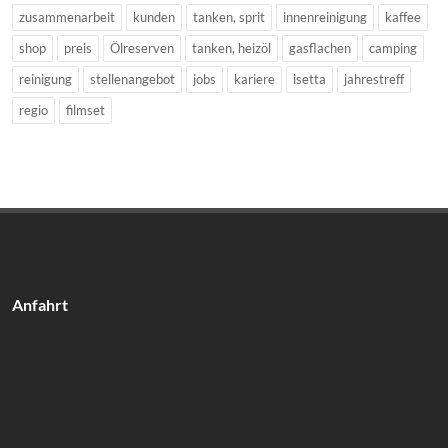
zusammenarbeit
kunden
tanken, sprit
innenreinigung
kaffee
shop
preis
Ölreserven
tanken, heizöl
gasflachen
camping
reinigung
stellenangebot
jobs
kariere
isetta
jahrestreff
regio
filmset
Anfahrt