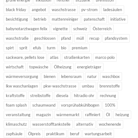
grüne energie
inklusion
rentner
sitzbank
brennstoff
black friday
angebot
waschstrasse
pv-strom
ladesäulen
besichtigung
betrieb
mattenreiniger
patenschaft
initiative
babynotarztwagen felix
vignette
schweiz
Österreich
waschstraße
geschlossen
pfand
müll
recup
pfandsystem
spirt
sprit
efuls
turm
bio
premium
sackware, pellets lose
atlas
straßenkarten
marco polo
wirtschaft
topwäsche
Ölheizung
energieträger
wärmeversorgung
bienen
lebensraum
natur
waschbox
lkw waschanlagen
pkw-waschstrasse
umbau
brennstoffe
kraftstoffe
streibstoffe
diesela
hitradio ohr
rechnung
foam splash
schaumwand
vorsprühabkühlbogen
100%
veranstaltung
magazin
wärmemarkt
raffiniert
Öl
heizung
klimaschutz
wasserstofftankstelle
alternativ
wochenende
zapfsäule
Ölpreis
praktikum
beruf
wartungsarbeit