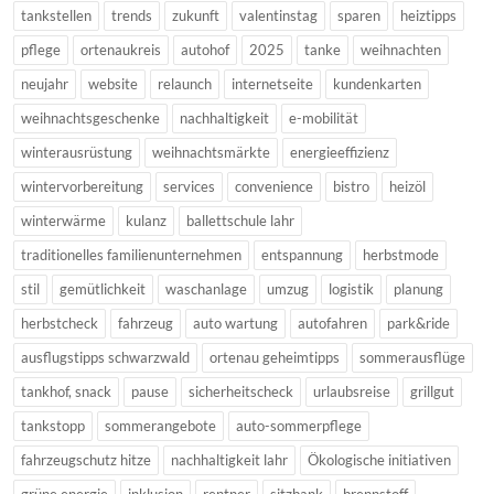
tankstellen
trends
zukunft
valentinstag
sparen
heiztipps
pflege
ortenaukreis
autohof
2025
tanke
weihnachten
neujahr
website
relaunch
internetseite
kundenkarten
weihnachtsgeschenke
nachhaltigkeit
e-mobilität
winterausrüstung
weihnachtsmärkte
energieeffizienz
wintervorbereitung
services
convenience
bistro
heizöl
winterwärme
kulanz
ballettschule lahr
traditionelles familienunternehmen
entspannung
herbstmode
stil
gemütlichkeit
waschanlage
umzug
logistik
planung
herbstcheck
fahrzeug
auto wartung
autofahren
park&ride
ausflugstipps schwarzwald
ortenau geheimtipps
sommerausflüge
tankhof, snack
pause
sicherheitscheck
urlaubsreise
grillgut
tankstopp
sommerangebote
auto-sommerpflege
fahrzeugschutz hitze
nachhaltigkeit lahr
Ökologische initiativen