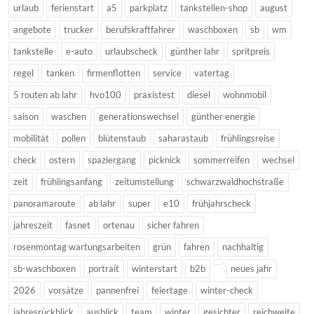
urlaub
ferienstart
a5
parkplatz
tankstellen-shop
august
angebote
trucker
berufskraftfahrer
waschboxen
sb
wm
tankstelle
e-auto
urlaubscheck
günther lahr
spritpreis
regel
tanken
firmenflotten
service
vatertag
5 routen ab lahr
hvo100
praxistest
diesel
wohnmobil
saison
waschen
generationswechsel
günther energie
mobilität
pollen
blütenstaub
saharastaub
frühlingsreise
check
ostern
spaziergang
picknick
sommerreifen
wechsel
zeit
frühlingsanfang
zeitumstellung
schwarzwaldhochstraße
panoramaroute
ab lahr
super
e10
frühjahrscheck
jahreszeit
fasnet
ortenau
sicher fahren
rosenmontag wartungsarbeiten
grün
fahren
nachhaltig
sb-waschboxen
portrait
winterstart
b2b
neues jahr
2026
vorsätze
pannenfrei
feiertage
winter-check
jahresrückblick
ausblick
team
winter
gesichter
reichweite