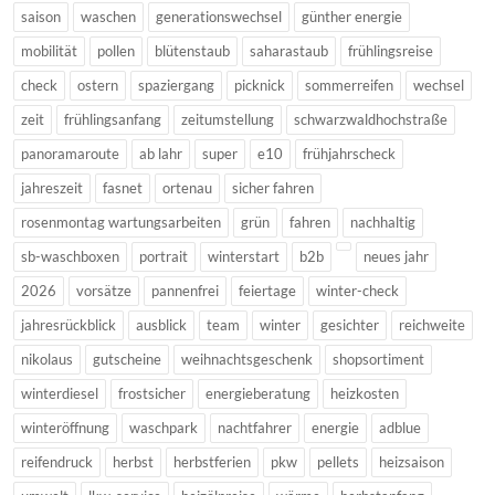
saison
waschen
generationswechsel
günther energie
mobilität
pollen
blütenstaub
saharastaub
frühlingsreise
check
ostern
spaziergang
picknick
sommerreifen
wechsel
zeit
frühlingsanfang
zeitumstellung
schwarzwaldhochstraße
panoramaroute
ab lahr
super
e10
frühjahrscheck
jahreszeit
fasnet
ortenau
sicher fahren
rosenmontag wartungsarbeiten
grün
fahren
nachhaltig
sb-waschboxen
portrait
winterstart
b2b
neues jahr
2026
vorsätze
pannenfrei
feiertage
winter-check
jahresrückblick
ausblick
team
winter
gesichter
reichweite
nikolaus
gutscheine
weihnachtsgeschenk
shopsortiment
winterdiesel
frostsicher
energieberatung
heizkosten
winteröffnung
waschpark
nachtfahrer
energie
adblue
reifendruck
herbst
herbstferien
pkw
pellets
heizsaison