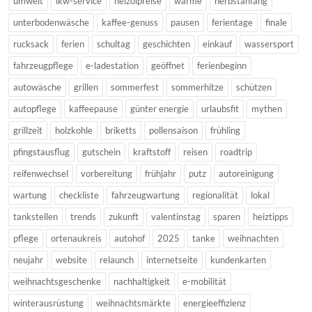
umwelt
lkw-service
heizölpreise
wärme
herbstanfang
unterbodenwäsche
kaffee-genuss
pausen
ferientage
finale
rucksack
ferien
schultag
geschichten
einkauf
wassersport
fahrzeugpflege
e-ladestation
geöffnet
ferienbeginn
autowäsche
grillen
sommerfest
sommerhitze
schützen
autopflege
kaffeepause
günter energie
urlaubsfit
mythen
grillzeit
holzkohle
briketts
pollensaison
frühling
pfingstausflug
gutschein
kraftstoff
reisen
roadtrip
reifenwechsel
vorbereitung
frühjahr
putz
autoreinigung
wartung
checkliste
fahrzeugwartung
regionalität
lokal
tankstellen
trends
zukunft
valentinstag
sparen
heiztipps
pflege
ortenaukreis
autohof
2025
tanke
weihnachten
neujahr
website
relaunch
internetseite
kundenkarten
weihnachtsgeschenke
nachhaltigkeit
e-mobilität
winterausrüstung
weihnachtsmärkte
energieeffizienz