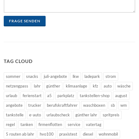
FRAGE SENDEN
TAG CLOUD
sommer
snacks
juli-angebote
lkw
ladepark
strom
netzengpass
lahr
günther
klimaanlage
kfz
auto
wäsche
urlaub
ferienstart
a5
parkplatz
tankstellen-shop
august
angebote
trucker
berufskraftfahrer
waschboxen
sb
wm
tankstelle
e-auto
urlaubscheck
günther lahr
spritpreis
regel
tanken
firmenflotten
service
vatertag
5 routen ab lahr
hvo100
praxistest
diesel
wohnmobil