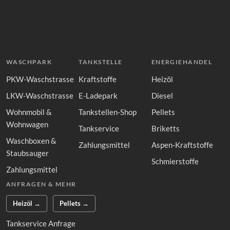
WASCHPARK
TANKSTELLE
ENERGIEHANDEL
PKW-Waschstrasse
Kraftstoffe
Heizöl
LKW-Waschstrasse
E-Ladepark
Diesel
Wohnmobil &
Tankstellen-Shop
Pellets
Wohnwagen
Tankservice
Briketts
Waschboxen &
Zahlungsmittel
Aspen-Kraftstoffe
Staubsauger
Schmierstoffe
Zahlungsmittel
ANFRAGEN & MEHR
Heizöl →
Pellets →
Tankservice Anfrage