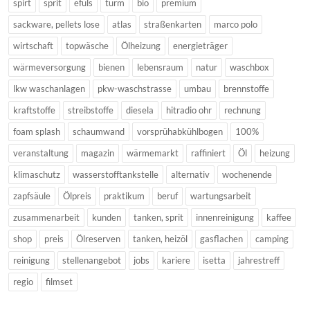
spirt
sprit
efuls
turm
bio
premium
sackware, pellets lose
atlas
straßenkarten
marco polo
wirtschaft
topwäsche
Ölheizung
energieträger
wärmeversorgung
bienen
lebensraum
natur
waschbox
lkw waschanlagen
pkw-waschstrasse
umbau
brennstoffe
kraftstoffe
streibstoffe
diesela
hitradio ohr
rechnung
foam splash
schaumwand
vorsprühabkühlbogen
100%
veranstaltung
magazin
wärmemarkt
raffiniert
Öl
heizung
klimaschutz
wasserstofftankstelle
alternativ
wochenende
zapfsäule
Ölpreis
praktikum
beruf
wartungsarbeit
zusammenarbeit
kunden
tanken, sprit
innenreinigung
kaffee
shop
preis
Ölreserven
tanken, heizöl
gasflachen
camping
reinigung
stellenangebot
jobs
kariere
isetta
jahrestreff
regio
filmset