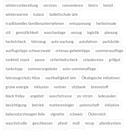
wintervorbereitung
services
convenience
bistro
heizöl
winterwärme
kulanz
ballettschule lahr
traditionelles familienunternehmen
entspannung
herbstmode
stil
gemütlichkeit
waschanlage
umzug
logistik
planung
herbstcheck
fahrzeug
auto wartung
autofahren
park&ride
ausflugstipps schwarzwald
ortenau geheimtipps
sommerausflüge
tankhof, snack
pause
sicherheitscheck
urlaubsreise
grillgut
tankstopp
sommerangebote
auto-sommerpflege
fahrzeugschutz hitze
nachhaltigkeit lahr
Ökologische initiativen
grüne energie
inklusion
rentner
sitzbank
brennstoff
black friday
angebot
waschstrasse
pv-strom
ladesäulen
besichtigung
betrieb
mattenreiniger
patenschaft
initiative
babynotarztwagen felix
vignette
schweiz
Österreich
waschstraße
geschlossen
pfand
müll
recup
pfandsystem