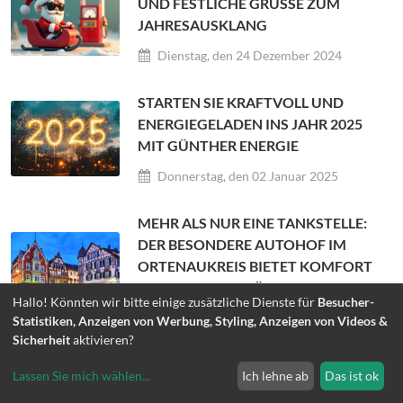
UND FESTLICHE GRÜSSE ZUM J
AHRESAUSKLANG
Dienstag, den 24 Dezember 2024
STARTEN SIE KRAFTVOLL UND
ENERGIEGELADEN INS JAHR 2025
MIT GÜNTHER ENERGIE
Donnerstag, den 02 Januar 2025
MEHR ALS NUR EINE TANKSTELLE:
DER BESONDERE AUTOHOF IM
ORTENAUKREIS BIETET KOMFORT
UND EFFIZIENZ FÜR REISENDE
Hallo! Könnten wir bitte einige zusätzliche Dienste für
Besucher-
Dienstag, den 07 Januar 2025
Statistiken, Anzeigen von Werbung, Styling, Anzeigen von Videos &
Sicherheit
aktivieren?
GUT DURCH DEN WINTER: TIPPS
Lassen Sie mich wählen
...
Ich lehne ab
Das ist ok
FÜR SICHERES FAHREN UND