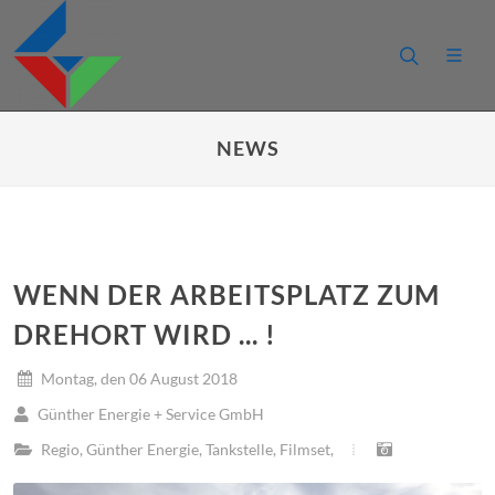
NEWS
WENN DER ARBEITSPLATZ ZUM
DREHORT WIRD ... !
Montag, den 06 August 2018
Günther Energie + Service GmbH
Regio
,
Günther Energie
,
Tankstelle
,
Filmset
,