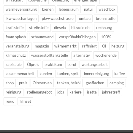
wirtschaft
topwäsche
Ölheizung
energieträger
wärmeversorgung
bienen
lebensraum
natur
waschbox
lkw waschanlagen
pkw-waschstrasse
umbau
brennstoffe
kraftstoffe
streibstoffe
diesela
hitradio ohr
rechnung
foam splash
schaumwand
vorsprühabkühlbogen
100%
veranstaltung
magazin
wärmemarkt
raffiniert
Öl
heizung
klimaschutz
wasserstofftankstelle
alternativ
wochenende
zapfsäule
Ölpreis
praktikum
beruf
wartungsarbeit
zusammenarbeit
kunden
tanken, sprit
innenreinigung
kaffee
shop
preis
Ölreserven
tanken, heizöl
gasflachen
camping
reinigung
stellenangebot
jobs
kariere
isetta
jahrestreff
regio
filmset