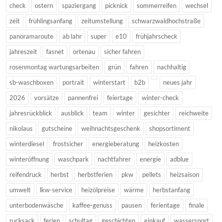
check
ostern
spaziergang
picknick
sommerreifen
wechsel
zeit
frühlingsanfang
zeitumstellung
schwarzwaldhochstraße
panoramaroute
ab lahr
super
e10
frühjahrscheck
jahreszeit
fasnet
ortenau
sicher fahren
rosenmontag wartungsarbeiten
grün
fahren
nachhaltig
sb-waschboxen
portrait
winterstart
b2b
neues jahr
2026
vorsätze
pannenfrei
feiertage
winter-check
jahresrückblick
ausblick
team
winter
gesichter
reichweite
nikolaus
gutscheine
weihnachtsgeschenk
shopsortiment
winterdiesel
frostsicher
energieberatung
heizkosten
winteröffnung
waschpark
nachtfahrer
energie
adblue
reifendruck
herbst
herbstferien
pkw
pellets
heizsaison
umwelt
lkw-service
heizölpreise
wärme
herbstanfang
unterbodenwäsche
kaffee-genuss
pausen
ferientage
finale
rucksack
ferien
schultag
geschichten
einkauf
wassersport