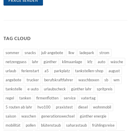
FRAGE SENDEN
TAG CLOUD
sommer
snacks
juli-angebote
lkw
ladepark
strom
netzengpass
lahr
günther
klimaanlage
kfz
auto
wäsche
urlaub
ferienstart
a5
parkplatz
tankstellen-shop
august
angebote
trucker
berufskraftfahrer
waschboxen
sb
wm
tankstelle
e-auto
urlaubscheck
günther lahr
spritpreis
regel
tanken
firmenflotten
service
vatertag
5 routen ab lahr
hvo100
praxistest
diesel
wohnmobil
saison
waschen
generationswechsel
günther energie
mobilität
pollen
blütenstaub
saharastaub
frühlingsreise