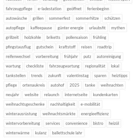
fahrzeugpflege
e-ladestation
geöffnet
ferienbeginn
autowäsche
grillen
sommerfest
sommerhitze
schützen
autopflege
kaffeepause
günter energie
urlaubsfit
mythen
grillzeit
holzkohle
briketts
pollensaison
frühling
pfingstausflug
gutschein
kraftstoff
reisen
roadtrip
reifenwechsel
vorbereitung
frühjahr
putz
autoreinigung
wartung
checkliste
fahrzeugwartung
regionalität
lokal
tankstellen
trends
zukunft
valentinstag
sparen
heiztipps
pflege
ortenaukreis
autohof
2025
tanke
weihnachten
neujahr
website
relaunch
internetseite
kundenkarten
weihnachtsgeschenke
nachhaltigkeit
e-mobilität
winterausrüstung
weihnachtsmärkte
energieeffizienz
wintervorbereitung
services
convenience
bistro
heizöl
winterwärme
kulanz
ballettschule lahr