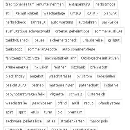
traditionelles familienunternehmen
entspannung
herbstmode
stil
gemütlichkeit
waschanlage
umzug
logistik
planung
herbstcheck
fahrzeug
auto wartung
autofahren
park&ride
ausflugstipps schwarzwald
ortenau geheimtipps
sommerausflüge
tankhof, snack
pause
sicherheitscheck
urlaubsreise
grillgut
tankstopp
sommerangebote
auto-sommerpflege
fahrzeugschutz hitze
nachhaltigkeit lahr
Ökologische initiativen
grüne energie
inklusion
rentner
sitzbank
brennstoff
black friday
angebot
waschstrasse
pv-strom
ladesäulen
besichtigung
betrieb
mattenreiniger
patenschaft
initiative
babynotarztwagen felix
vignette
schweiz
Österreich
waschstraße
geschlossen
pfand
müll
recup
pfandsystem
spirt
sprit
efuls
turm
bio
premium
sackware, pellets lose
atlas
straßenkarten
marco polo