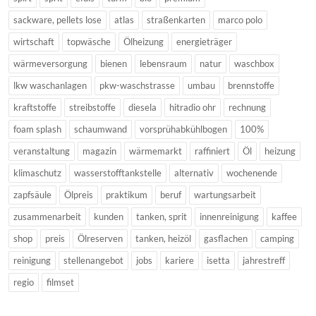
sackware, pellets lose
atlas
straßenkarten
marco polo
wirtschaft
topwäsche
Ölheizung
energieträger
wärmeversorgung
bienen
lebensraum
natur
waschbox
lkw waschanlagen
pkw-waschstrasse
umbau
brennstoffe
kraftstoffe
streibstoffe
diesela
hitradio ohr
rechnung
foam splash
schaumwand
vorsprühabkühlbogen
100%
veranstaltung
magazin
wärmemarkt
raffiniert
Öl
heizung
klimaschutz
wasserstofftankstelle
alternativ
wochenende
zapfsäule
Ölpreis
praktikum
beruf
wartungsarbeit
zusammenarbeit
kunden
tanken, sprit
innenreinigung
kaffee
shop
preis
Ölreserven
tanken, heizöl
gasflachen
camping
reinigung
stellenangebot
jobs
kariere
isetta
jahrestreff
regio
filmset