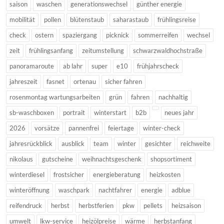
saison
waschen
generationswechsel
günther energie
mobilität
pollen
blütenstaub
saharastaub
frühlingsreise
check
ostern
spaziergang
picknick
sommerreifen
wechsel
zeit
frühlingsanfang
zeitumstellung
schwarzwaldhochstraße
panoramaroute
ab lahr
super
e10
frühjahrscheck
jahreszeit
fasnet
ortenau
sicher fahren
rosenmontag wartungsarbeiten
grün
fahren
nachhaltig
sb-waschboxen
portrait
winterstart
b2b
neues jahr
2026
vorsätze
pannenfrei
feiertage
winter-check
jahresrückblick
ausblick
team
winter
gesichter
reichweite
nikolaus
gutscheine
weihnachtsgeschenk
shopsortiment
winterdiesel
frostsicher
energieberatung
heizkosten
winteröffnung
waschpark
nachtfahrer
energie
adblue
reifendruck
herbst
herbstferien
pkw
pellets
heizsaison
umwelt
lkw-service
heizölpreise
wärme
herbstanfang