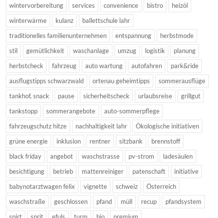
wintervorbereitung
services
convenience
bistro
heizöl
winterwärme
kulanz
ballettschule lahr
traditionelles familienunternehmen
entspannung
herbstmode
stil
gemütlichkeit
waschanlage
umzug
logistik
planung
herbstcheck
fahrzeug
auto wartung
autofahren
park&ride
ausflugstipps schwarzwald
ortenau geheimtipps
sommerausflüge
tankhof, snack
pause
sicherheitscheck
urlaubsreise
grillgut
tankstopp
sommerangebote
auto-sommerpflege
fahrzeugschutz hitze
nachhaltigkeit lahr
Ökologische initiativen
grüne energie
inklusion
rentner
sitzbank
brennstoff
black friday
angebot
waschstrasse
pv-strom
ladesäulen
besichtigung
betrieb
mattenreiniger
patenschaft
initiative
babynotarztwagen felix
vignette
schweiz
Österreich
waschstraße
geschlossen
pfand
müll
recup
pfandsystem
spirt
sprit
efuls
turm
bio
premium