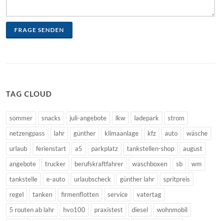
FRAGE SENDEN
TAG CLOUD
sommer
snacks
juli-angebote
lkw
ladepark
strom
netzengpass
lahr
günther
klimaanlage
kfz
auto
wäsche
urlaub
ferienstart
a5
parkplatz
tankstellen-shop
august
angebote
trucker
berufskraftfahrer
waschboxen
sb
wm
tankstelle
e-auto
urlaubscheck
günther lahr
spritpreis
regel
tanken
firmenflotten
service
vatertag
5 routen ab lahr
hvo100
praxistest
diesel
wohnmobil