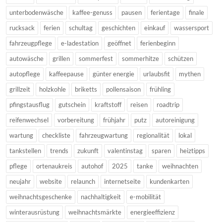
unterbodenwäsche
kaffee-genuss
pausen
ferientage
finale
rucksack
ferien
schultag
geschichten
einkauf
wassersport
fahrzeugpflege
e-ladestation
geöffnet
ferienbeginn
autowäsche
grillen
sommerfest
sommerhitze
schützen
autopflege
kaffeepause
günter energie
urlaubsfit
mythen
grillzeit
holzkohle
briketts
pollensaison
frühling
pfingstausflug
gutschein
kraftstoff
reisen
roadtrip
reifenwechsel
vorbereitung
frühjahr
putz
autoreinigung
wartung
checkliste
fahrzeugwartung
regionalität
lokal
tankstellen
trends
zukunft
valentinstag
sparen
heiztipps
pflege
ortenaukreis
autohof
2025
tanke
weihnachten
neujahr
website
relaunch
internetseite
kundenkarten
weihnachtsgeschenke
nachhaltigkeit
e-mobilität
winterausrüstung
weihnachtsmärkte
energieeffizienz