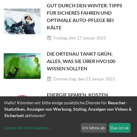
GUT DURCH DEN WINTER: TIPPS
FÜR SICHERES FAHREN UND
OPTIMALE AUTO-PFLEGE BEI
KÄLTE
Freitag, den 17 Januar 2025
DIE ORTENAU TANKT GRÜN:
ALLES, WAS SIE ÜBER HVO100
WISSEN SOLLTEN
Donnerstag, den 23 Januar 2025
ENERGIE SPAREN, KOSTEN
SENKEN: HEIZTIPPS FÜR DIE
Hallo! Könnten wir bitte einige zusätzliche Dienste für
Besucher-
Statistiken, Anzeigen von Werbung, Styling, Anzeigen von Videos &
ÜBERGANGSZEIT
Sicherheit
aktivieren?
Mittwoch, den 29 Januar 2025
Lassen Sie mich wählen
...
Ich lehne ab
Das ist ok
SICHER DURCH’S NEUE JAHR: