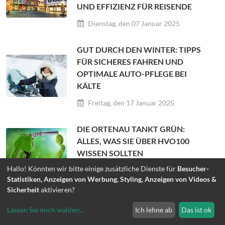
UND EFFIZIENZ FÜR REISENDE
Dienstag, den 07 Januar 2025
GUT DURCH DEN WINTER: TIPPS
FÜR SICHERES FAHREN UND
OPTIMALE AUTO-PFLEGE BEI
KÄLTE
Freitag, den 17 Januar 2025
DIE ORTENAU TANKT GRÜN:
ALLES, WAS SIE ÜBER HVO100
WISSEN SOLLTEN
Hallo! Könnten wir bitte einige zusätzliche Dienste für
Besucher-
Donnerstag, den 23 Januar 2025
Statistiken, Anzeigen von Werbung, Styling, Anzeigen von Videos &
Sicherheit
aktivieren?
ENERGIE SPAREN, KOSTEN
SENKEN: HEIZTIPPS FÜR DIE
Lassen Sie mich wählen
...
Ich lehne ab
Das ist ok
ÜBERGANGSZEIT