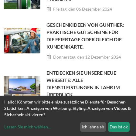
Freitag, den 06 Dezember 2024
GESCHENKIDEEN VON GÜNTHER:
PRAKTISCHE GUTSCHEINE FÜR
DIE FEIERTAGE ODER GLEICH DIE
KUNDENKARTE.
Donnerstag, den 12 Dezember 2024
ENTDECKEN SIE UNSERE NEUE
WEBSEITE: ALLE
DIENSTLEISTUNGEN IN LAHR IM
ÜBERBLICK
Hallo! Könnten wir bitte einige zusätzliche Dienste für
Besucher-
Donnerstag, den 19 Dezember 2024
Statistiken, Anzeigen von Werbung, Styling, Anzeigen von Videos &
Sicherheit
aktivieren?
EIN HERZLICHES DANKESCHÖN
Lassen Sie mich wählen
...
Ich lehne ab
Das ist ok
UND FESTLICHE GRÜSSE ZUM J
AHRESAUSKLANG