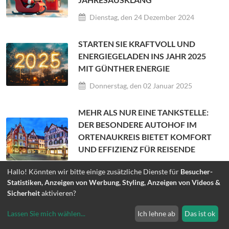
Dienstag, den 24 Dezember 2024
STARTEN SIE KRAFTVOLL UND
ENERGIEGELADEN INS JAHR 2025
MIT GÜNTHER ENERGIE
Donnerstag, den 02 Januar 2025
MEHR ALS NUR EINE TANKSTELLE:
DER BESONDERE AUTOHOF IM
ORTENAUKREIS BIETET KOMFORT
UND EFFIZIENZ FÜR REISENDE
Dienstag, den 07 Januar 2025
Hallo! Könnten wir bitte einige zusätzliche Dienste für
Besucher-
Statistiken, Anzeigen von Werbung, Styling, Anzeigen von Videos &
GUT DURCH DEN WINTER: TIPPS
Sicherheit
aktivieren?
FÜR SICHERES FAHREN UND
Lassen Sie mich wählen
...
Ich lehne ab
Das ist ok
OPTIMALE AUTO-PFLEGE BEI